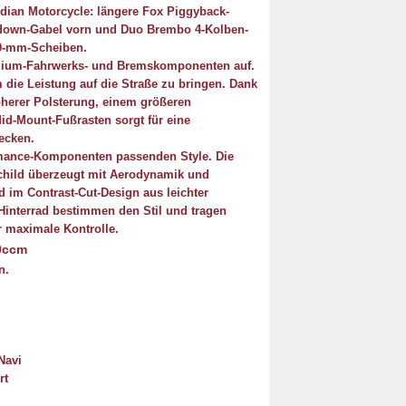
ndian Motorcycle: längere Fox Piggyback-
down-Gabel vorn und Duo Brembo 4-Kolben-
0-mm-Scheiben.
emium-Fahrwerks- und Bremskomponenten auf.
 die Leistung auf die Straße zu bringen. Dank
höherer Polsterung, einem größeren
id-Mount-Fußrasten sorgt für eine
ecken.
ormance-Komponenten passenden Style. Die
schild überzeugt mit Aerodynamik und
d im Contrast-Cut-Design aus leichter
Hinterrad bestimmen den Stil und tragen
ür maximale Kontrolle.
0ccm
n.
Navi
rt