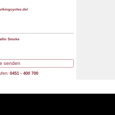
vikingcycles.de/
allic Smoke
ge senden
rufen:
0451 - 400 700