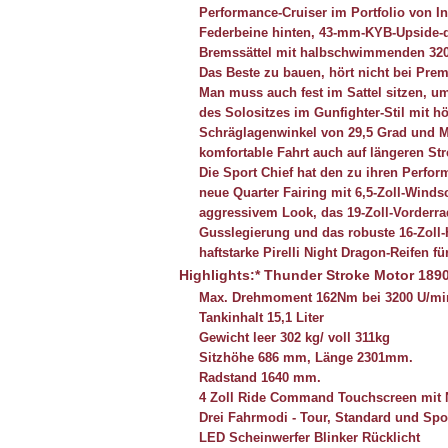
Performance-Cruiser im Portfolio von I
Federbeine hinten, 43-mm-KYB-Upside-
Bremssättel mit halbschwimmenden 32
Das Beste zu bauen, hört nicht bei Pr
Man muss auch fest im Sattel sitzen, um
des Solositzes im Gunfighter-Stil mit 
Schräglagenwinkel von 29,5 Grad und M
komfortable Fahrt auch auf längeren Str
Die Sport Chief hat den zu ihren Perf
neue Quarter Fairing mit 6,5-Zoll-Wind
aggressivem Look, das 19-Zoll-Vorderra
Gusslegierung und das robuste 16-Zoll-
haftstarke Pirelli Night Dragon-Reifen f
Highlights:*
Thunder Stroke Motor 189
Max. Drehmoment 162Nm bei 3200 U/mi
Tankinhalt 15,1 Liter
Gewicht leer 302 kg/ voll 311kg
Sitzhöhe 686 mm, Länge 2301mm.
Radstand 1640 mm.
4 Zoll Ride Command Touchscreen mit 
Drei Fahrmodi - Tour, Standard und Spo
LED Scheinwerfer Blinker Rücklicht